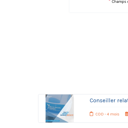
*
Champs o
Conseiller rel
CDD - 4 mois