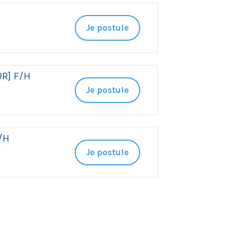
Je postule
UR] F/H
Je postule
F/H
Je postule