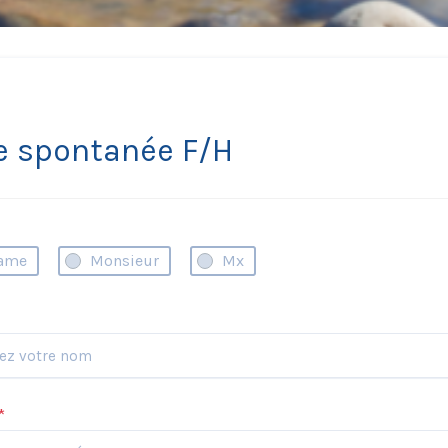
e spontanée F/H
ame
Monsieur
Mx
*