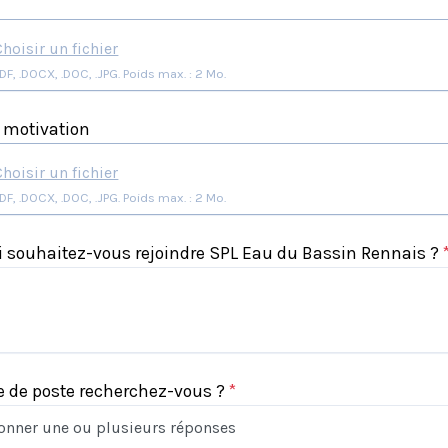
Choisir un fichier
Format: .PDF, .DOCX, .DOC, .JPG. Poids max. : 2 Mo.
e motivation
Choisir un fichier
Format: .PDF, .DOCX, .DOC, .JPG. Poids max. : 2 Mo.
 souhaitez-vous rejoindre SPL Eau du Bassin Rennais ?
e de poste recherchez-vous ?
*
ionner une ou plusieurs réponses