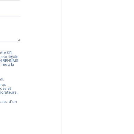
ciété
SPL
base légale
IN RENNAIS
time à la
s.
ures
ccès et
borateurs,
posez d’un