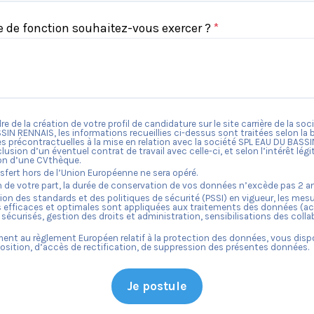
e de fonction souhaitez-vous exercer ?
*
re de la création de votre profil de candidature sur le site carrière de la so
SSIN RENNAIS
, les informations recueillies ci-dessus sont traitées selon la 
 précontractuelles à la mise en relation avec la société
SPL EAU DU BASS
clusion d’un éventuel contrat de travail avec celle-ci, et selon l’intérêt légi
on d’une CVthèque.
fert hors de l’Union Européenne ne sera opéré.
n de votre part, la durée de conservation de vos données n’excède pas
2
an
ion des standards et des politiques de sécurité (PSSI) en vigueur, les mes
 efficaces et optimales sont appliquées aux traitements des données (a
sécurisés, gestion des droits et administration, sensibilisations des colla
nt au règlement Européen relatif à la protection des données, vous dis
osition, d’accès de rectification, de suppression des présentes données.
Je postule