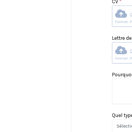
CV
*
Lettre d
Pourquoi
Quel typ
Sélect