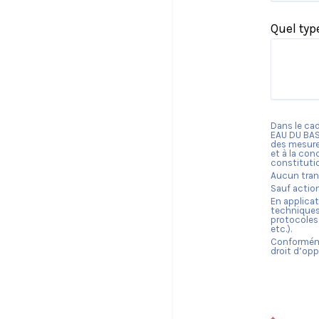
Quel typ
Dans le cad
EAU DU BA
des mesures
et à la con
constituti
Aucun trans
Sauf actio
En applicat
techniques
protocoles 
etc.).
Conforméme
droit d’opp