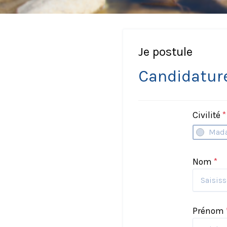
Je postule
Candidatur
Civilité
*
Mad
Nom
*
Prénom